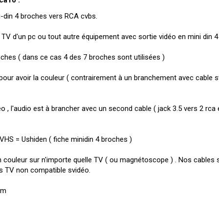
ca10 :
-din 4 broches vers RCA cvbs.
ie TV d'un pc ou tout autre équipement avec sortie vidéo en mini din 
ches ( dans ce cas 4 des 7 broches sont utilisées )
pour avoir la couleur ( contrairement à un branchement avec cable s
o , l'audio est à brancher avec un second cable ( jack 3.5 vers 2 rca e
VHS = Ushiden ( fiche minidin 4 broches )
n couleur sur n'importe quelle TV ( ou magnétoscope ) . Nos cables 
es TV non compatible svidéo.
0m