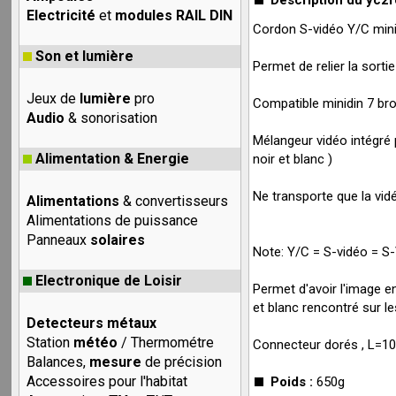
Description du yc2r
Electricité
et
modules RAIL DIN
Cordon S-vidéo Y/C mini
Son et lumière
Permet de relier la sort
Jeux de
lumière
pro
Compatible minidin 7 bro
Audio
& sonorisation
Mélangeur vidéo intégré 
Alimentation & Energie
noir et blanc )
Ne transporte que la vidé
Alimentations
& convertisseurs
Alimentations de puissance
Panneaux
solaires
Note: Y/C = S-vidéo = S-
Electronique de Loisir
Permet d'avoir l'image e
et blanc rencontré sur l
Detecteurs métaux
Station
météo
/ Thermométre
Connecteur dorés , L=1
Balances,
mesure
de précision
Accessoires pour l'habitat
Poids :
650g