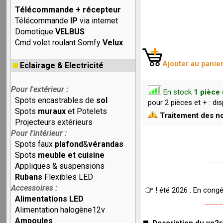
Télécommande + récepteur
Télécommande
IP
via internet
Domotique
VELBUS
Cmd volet roulant Somfy
Velux
Ajouter au panie
Eclairage & Electricité
Pour l'extérieur :
En stock
1 pièce
Spots encastrables de
sol
pour 2 pièces et + : 
Spots
muraux
et Potelets
Traitement des no
Projecteurs extérieurs
Pour l'intérieur :
Spots faux
plafond
&
vérandas
Spots
meuble et cuisine
Appliques & suspensions
Rubans
Flexibles LED
Accessoires :
! été 2026 : En cong
Alimentations LED
Alimentation halogène12v
Ampoules