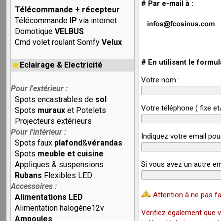
# Par e-mail à :
Télécommande + récepteur
Télécommande
IP
via internet
Domotique
VELBUS
Cmd volet roulant Somfy
Velux
# En utilisant le formul
Eclairage & Electricité
Votre nom :
Pour l'extérieur :
Spots encastrables de
sol
Votre téléphone ( fixe et
Spots
muraux
et Potelets
Projecteurs extérieurs
Pour l'intérieur :
Indiquez votre email pou
Spots faux
plafond
&
vérandas
Spots
meuble et cuisine
Appliques & suspensions
Si vous avez un autre em
Rubans
Flexibles LED
Accessoires :
Attention à ne pas fa
Alimentations LED
Alimentation halogène12v
Vérifiez également que v
Ampoules