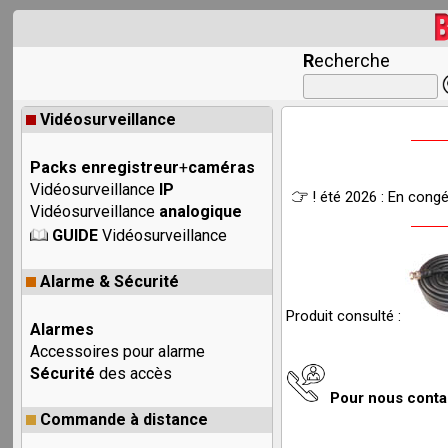
R
echerche
Vidéosurveillance
Packs enregistreur
+
caméras
Vidéosurveillance
IP
! été 2026 : En cong
Vidéosurveillance
analogique
GUIDE
Vidéosurveillance
Alarme & Sécurité
Produit consulté :
Alarmes
Accessoires pour alarme
Sécurité
des accès
Pour nous cont
Commande à distance