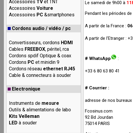
Accessoires
TV
et TNT
Le samedi de 9h00 à
11
Accessoires
Voiture
Pendant les périodes de 
Accessoires
PC
&smartphones
A partir de la France :
06
Cordons audio / vidéo / pc
A partir de l'Etranger : 
Convertisseurs, cordons
HDMI
Cables
FREEBOX
, péritel, rca
Cordons spdif Optique & coax
# WhatsApp
:
Cordons
PC
et minidin 9
Cordons réseau
ethernet RJ45
+33 6 80 63 80 41
Cable & connecteurs à souder
# Courrier :
Electronique
adresse de nos bureaux (
Instruments de
mesure
Outils & alimentations de labo
Fcosinus.com
Kits Velleman
92 Bd Jourdan
LED
à souder
75014 PARIS