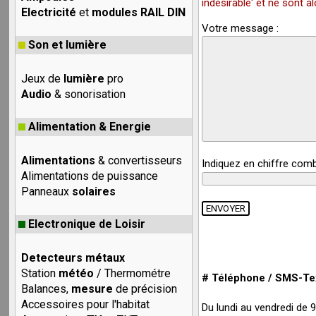
indésirable' et ne sont 
Electricité
et
modules RAIL DIN
Votre message :
Son et lumière
Jeux de
lumière
pro
Audio
& sonorisation
Alimentation & Energie
Alimentations
& convertisseurs
Indiquez en chiffre com
Alimentations de puissance
Panneaux
solaires
Electronique de Loisir
Detecteurs métaux
Station
météo
/ Thermométre
# Téléphone / SMS-Tex
Balances,
mesure
de précision
Accessoires pour l'habitat
Du lundi au vendredi de