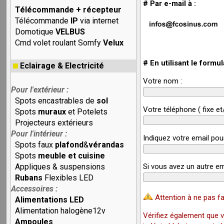
# Par e-mail à :
Télécommande + récepteur
Télécommande
IP
via internet
Domotique
VELBUS
Cmd volet roulant Somfy
Velux
# En utilisant le formul
Eclairage & Electricité
Votre nom :
Pour l'extérieur :
Spots encastrables de
sol
Votre téléphone ( fixe et
Spots
muraux
et Potelets
Projecteurs extérieurs
Pour l'intérieur :
Indiquez votre email pou
Spots faux
plafond
&
vérandas
Spots
meuble et cuisine
Appliques & suspensions
Si vous avez un autre em
Rubans
Flexibles LED
Accessoires :
Attention à ne pas fa
Alimentations LED
Alimentation halogène12v
Vérifiez également que v
Ampoules