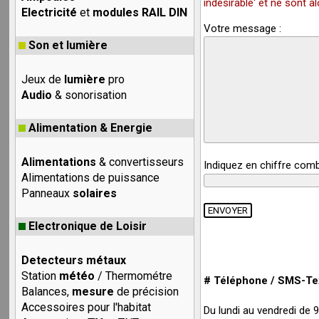
indésirable' et ne sont 
Electricité
et
modules RAIL DIN
Votre message :
Son et lumière
Jeux de
lumière
pro
Audio
& sonorisation
Alimentation & Energie
Alimentations
& convertisseurs
Indiquez en chiffre com
Alimentations de puissance
Panneaux
solaires
Electronique de Loisir
Detecteurs métaux
Station
météo
/ Thermométre
# Téléphone / SMS-Tex
Balances,
mesure
de précision
Accessoires pour l'habitat
Du lundi au vendredi de