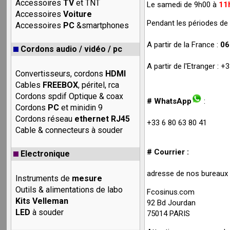
Accessoires
TV
et TNT
Le samedi de 9h00 à
11
Accessoires
Voiture
Pendant les périodes de 
Accessoires
PC
&smartphones
A partir de la France :
06
Cordons audio / vidéo / pc
A partir de l'Etranger : 
Convertisseurs, cordons
HDMI
Cables
FREEBOX
, péritel, rca
Cordons spdif Optique & coax
# WhatsApp
:
Cordons
PC
et minidin 9
Cordons réseau
ethernet RJ45
+33 6 80 63 80 41
Cable & connecteurs à souder
# Courrier :
Electronique
adresse de nos bureaux (
Instruments de
mesure
Outils & alimentations de labo
Fcosinus.com
Kits Velleman
92 Bd Jourdan
LED
à souder
75014 PARIS