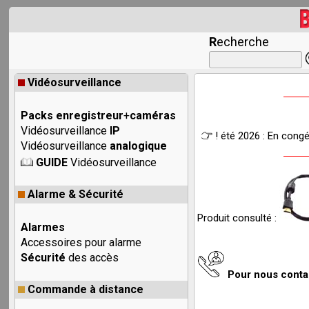
R
echerche
Vidéosurveillance
Packs enregistreur
+
caméras
Vidéosurveillance
IP
! été 2026 : En cong
Vidéosurveillance
analogique
GUIDE
Vidéosurveillance
Alarme & Sécurité
Produit consulté :
Alarmes
Accessoires pour alarme
Sécurité
des accès
Pour nous cont
Commande à distance