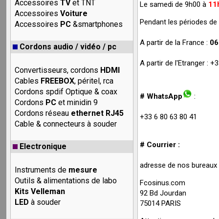
Accessoires
TV
et TNT
Le samedi de 9h00 à
11
Accessoires
Voiture
Pendant les périodes de 
Accessoires
PC
&smartphones
A partir de la France :
06
Cordons audio / vidéo / pc
A partir de l'Etranger : 
Convertisseurs, cordons
HDMI
Cables
FREEBOX
, péritel, rca
Cordons spdif Optique & coax
# WhatsApp
:
Cordons
PC
et minidin 9
Cordons réseau
ethernet RJ45
+33 6 80 63 80 41
Cable & connecteurs à souder
# Courrier :
Electronique
adresse de nos bureaux (
Instruments de
mesure
Outils & alimentations de labo
Fcosinus.com
Kits Velleman
92 Bd Jourdan
LED
à souder
75014 PARIS