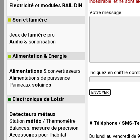
indésirable' et ne sont 
Electricité
et
modules RAIL DIN
Votre message :
Son et lumière
Jeux de
lumière
pro
Audio
& sonorisation
Alimentation & Energie
Alimentations
& convertisseurs
Indiquez en chiffre com
Alimentations de puissance
Panneaux
solaires
Electronique de Loisir
Detecteurs métaux
Station
météo
/ Thermométre
# Téléphone / SMS-Tex
Balances,
mesure
de précision
Accessoires pour l'habitat
Du lundi au vendredi de