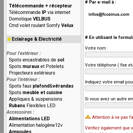
# Par e-mail à :
Télécommande + récepteur
Télécommande
IP
via internet
Domotique
VELBUS
Cmd volet roulant Somfy
Velux
# En utilisant le formul
Eclairage & Electricité
Votre nom :
Pour l'extérieur :
Spots encastrables de
sol
Votre téléphone ( fixe et
Spots
muraux
et Potelets
Projecteurs extérieurs
Pour l'intérieur :
Indiquez votre email pou
Spots faux
plafond
&
vérandas
Spots
meuble et cuisine
Appliques & suspensions
Si vous avez un autre em
Rubans
Flexibles LED
Accessoires :
Attention à ne pas fa
Alimentations LED
Alimentation halogène12v
Vérifiez également que v
Ampoules