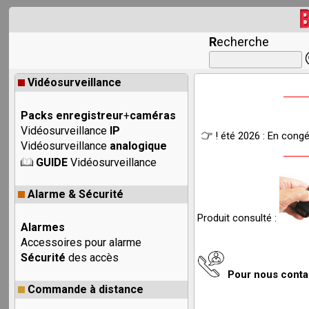
R
echerche
Vidéosurveillance
Packs enregistreur
+
caméras
Vidéosurveillance
IP
! été 2026 : En cong
Vidéosurveillance
analogique
GUIDE
Vidéosurveillance
Alarme & Sécurité
Produit consulté :
Alarmes
Accessoires pour alarme
Sécurité
des accès
Pour nous cont
Commande à distance