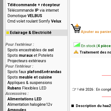
Télécommande + récepteur
Télécommande
IP
via internet
Domotique
VELBUS
Cmd volet roulant Somfy
Velux
Ajouter au panie
Eclairage & Electricité
Pour l'extérieur :
En stock (
4 pièce
Spots encastrables de
sol
Traitement des no
Spots
muraux
et Potelets
Projecteurs extérieurs
Pour l'intérieur :
Spots faux
plafond
&
vérandas
Spots
meuble et cuisine
Appliques & suspensions
Rubans
Flexibles LED
! été 2026 : En cong
Accessoires :
Alimentations LED
Alimentation halogène12v
Description du haa2
Ampoules