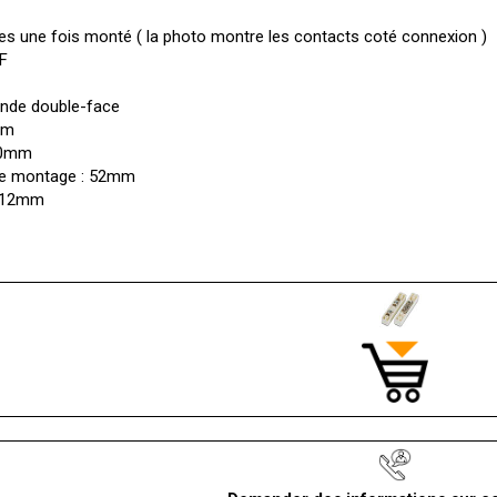
bles une fois monté ( la photo montre les contacts coté connexion )
F
ande double-face
mm
 20mm
 de montage : 52mm
x 12mm