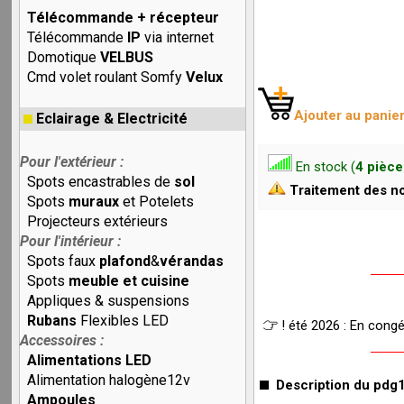
Télécommande + récepteur
Télécommande
IP
via internet
Domotique
VELBUS
Cmd volet roulant Somfy
Velux
Ajouter au panie
Eclairage & Electricité
Pour l'extérieur :
En stock (
4 pièce
Spots encastrables de
sol
Traitement des no
Spots
muraux
et Potelets
Projecteurs extérieurs
Pour l'intérieur :
Spots faux
plafond
&
vérandas
Spots
meuble et cuisine
Appliques & suspensions
Rubans
Flexibles LED
! été 2026 : En cong
Accessoires :
Alimentations LED
Alimentation halogène12v
Description du pdg
Ampoules