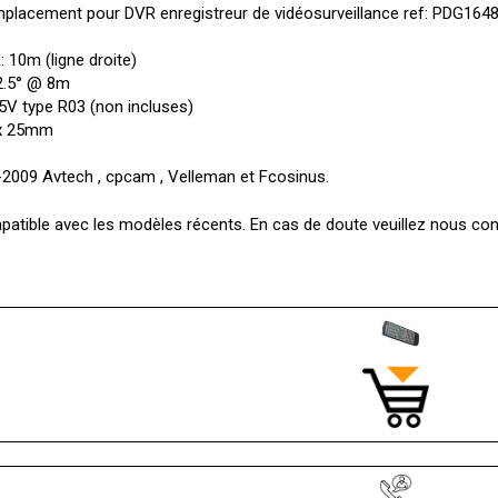
lacement pour DVR enregistreur de vidéosurveillance ref: PDG16
 10m (ligne droite)
22.5° @ 8m
.5V type R03 (non incluses)
 x 25mm
009 Avtech , cpcam , Velleman et Fcosinus.
atible avec les modèles récents. En cas de doute veuillez nous cons