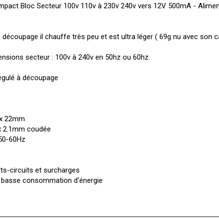
mpact Bloc Secteur 100v 110v à 230v 240v vers 12V 500mA - Alimen
coupage il chauffe très peu et est ultra léger ( 69g nu avec son câ
 tensions secteur : 100v à 240v en 50hz ou 60hz.
gulé à découpage
5 x 22mm
 x 2.1mm coudée
 50-60Hz
ts-circuits et surcharges
 & basse consommation d'énergie