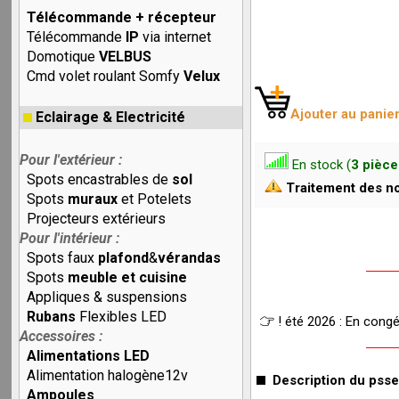
Télécommande + récepteur
Télécommande
IP
via internet
Domotique
VELBUS
Cmd volet roulant Somfy
Velux
Ajouter au panie
Eclairage & Electricité
Pour l'extérieur :
En stock (
3 pièce
Spots encastrables de
sol
Traitement des no
Spots
muraux
et Potelets
Projecteurs extérieurs
Pour l'intérieur :
Spots faux
plafond
&
vérandas
Spots
meuble et cuisine
Appliques & suspensions
Rubans
Flexibles LED
! été 2026 : En cong
Accessoires :
Alimentations LED
Alimentation halogène12v
Description du psse
Ampoules