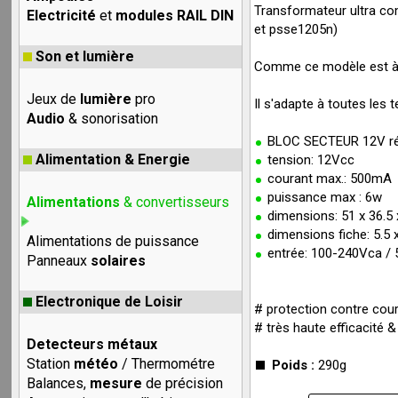
Transformateur ultra co
Electricité
et
modules RAIL DIN
et psse1205n)
Son et lumière
Comme ce modèle est à dé
Jeux de
lumière
pro
Il s'adapte à toutes les
Audio
& sonorisation
BLOC SECTEUR 12V ré
Alimentation & Energie
tension: 12Vcc
courant max.: 500mA
puissance max : 6w
Alimentations
& convertisseurs
dimensions: 51 x 36.
dimensions fiche: 5.5
Alimentations de puissance
entrée: 100-240Vca /
Panneaux
solaires
Electronique de Loisir
# protection contre cour
# très haute efficacité
Detecteurs métaux
Station
météo
/ Thermométre
Poids :
290g
Balances,
mesure
de précision