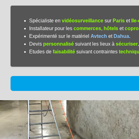
Spécialiste en
vidéosurveillance
sur
Paris
et
Ile
Installateur pour les
commerces
,
hôtels
et
copro
Expérimenté sur le matériel
Avtech
et
Dahua
.
Devis
personnalisé
suivant les lieux à
sécuriser
Etudes de
faisabilité
suivant contraintes
techniq