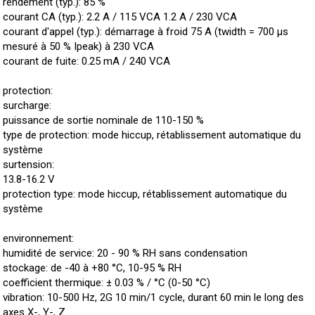
rendement (typ.): 85 %
courant CA (typ.): 2.2 A / 115 VCA 1.2 A / 230 VCA
courant d'appel (typ.): démarrage à froid 75 A (twidth = 700 µs
mesuré à 50 % Ipeak) à 230 VCA
courant de fuite: 0.25 mA / 240 VCA
protection:
surcharge:
puissance de sortie nominale de 110-150 %
type de protection: mode hiccup, rétablissement automatique du
système
surtension:
13.8-16.2 V
protection type: mode hiccup, rétablissement automatique du
système
environnement:
humidité de service: 20 - 90 % RH sans condensation
stockage: de -40 à +80 °C, 10-95 % RH
coefficient thermique: ± 0.03 % / °C (0-50 °C)
vibration: 10-500 Hz, 2G 10 min/1 cycle, durant 60 min le long des
axes X-, Y-, Z