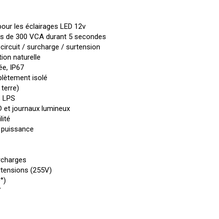
pour les éclairages LED 12v
ns de 300 VCA durant 5 secondes
circuit / surcharge / surtension
ion naturelle
e, IP67
plètement isolé
 terre)
s LPS
ED et journaux lumineux
lité
a puissance
urcharges
rtensions (255V)
°)
7