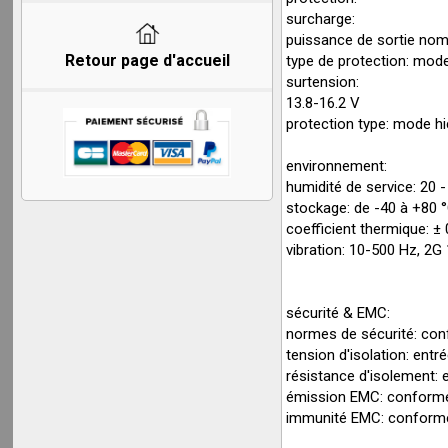
surcharge:
puissance de sortie nom
Retour page d'accueil
type de protection: mod
surtension:
13.8-16.2 V
protection type: mode h
environnement:
humidité de service: 20
stockage: de -40 à +80 
coefficient thermique: ± 
vibration: 10-500 Hz, 2G 
sécurité & EMC:
normes de sécurité: co
tension d'isolation: entr
résistance d'isolement: 
émission EMC: conforme
immunité EMC: conforme a