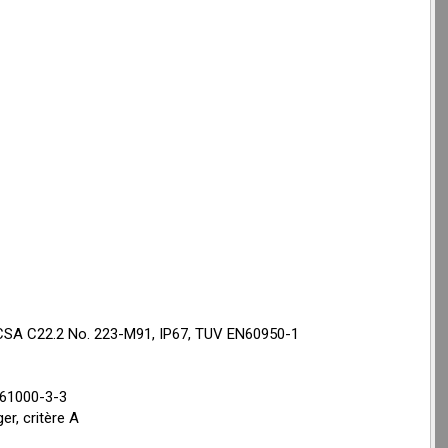
CSA C22.2 No. 223-M91, IP67, TUV EN60950-1
N61000-3-3
r, critère A