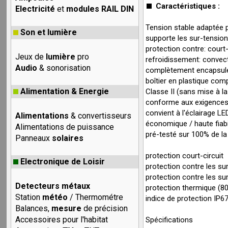
Caractéristiques :
Electricité
et
modules RAIL DIN
Tension stable adaptée 
Son et lumière
supporte les sur-tensio
protection contre: court-
Jeux de
lumière
pro
refroidissement: convect
Audio
& sonorisation
complètement encapsulé
boîtier en plastique com
Alimentation & Energie
Classe II (sans mise à la
conforme aux exigence
convient à l'éclairage L
Alimentations
& convertisseurs
économique / haute fiabi
Alimentations de puissance
pré-testé sur 100% de l
Panneaux
solaires
protection court-circuit
Electronique de Loisir
protection contre les s
protection contre les su
Detecteurs métaux
protection thermique (80
Station
météo
/ Thermométre
indice de protection IP6
Balances,
mesure
de précision
Accessoires pour l'habitat
Spécifications