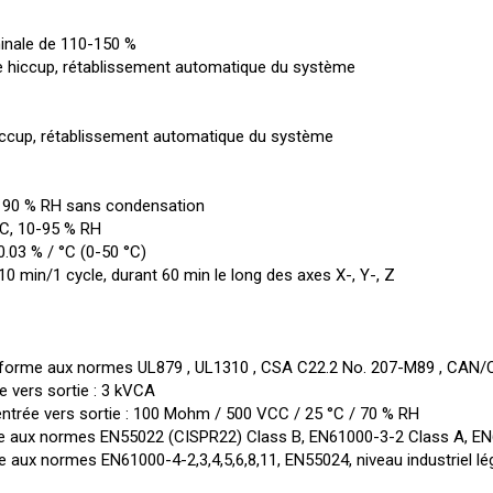
inale de 110-150 %
e hiccup, rétablissement automatique du système
iccup, rétablissement automatique du système
 - 90 % RH sans condensation
°C, 10-95 % RH
0.03 % / °C (0-50 °C)
10 min/1 cycle, durant 60 min le long des axes X-, Y-, Z
nforme aux normes UL879 , UL1310 , CSA C22.2 No. 207-M89 , CAN/
ée vers sortie : 3 kVCA
entrée vers sortie : 100 Mohm / 500 VCC / 25 °C / 70 % RH
 aux normes EN55022 (CISPR22) Class B, EN61000-3-2 Class A, E
ux normes EN61000-4-2,3,4,5,6,8,11, EN55024, niveau industriel lége