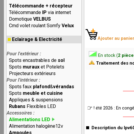
Télécommande + récepteur
Télécommande
IP
via internet
Domotique
VELBUS
Cmd volet roulant Somfy
Velux
Ajouter au panie
Eclairage & Electricité
Pour l'extérieur :
En stock (
2 pièce
Spots encastrables de
sol
Traitement des no
Spots
muraux
et Potelets
Projecteurs extérieurs
Pour l'intérieur :
Spots faux
plafond
&
vérandas
Spots
meuble et cuisine
Appliques & suspensions
Rubans
Flexibles LED
! été 2026 : En cong
Accessoires :
Alimentations LED
Alimentation halogène12v
Description du lpv6
Ampoules