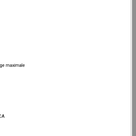
rge maximale
VCA