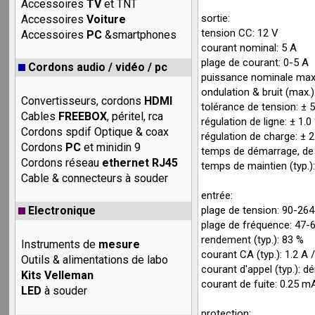
Accessoires
TV
et TNT
sortie:
Accessoires
Voiture
tension CC: 12 V
Accessoires
PC
&smartphones
courant nominal: 5 A
plage de courant: 0-5 A
Cordons audio / vidéo / pc
puissance nominale max
ondulation & bruit (max.
Convertisseurs, cordons
HDMI
tolérance de tension: ± 
Cables
FREEBOX
, péritel, rca
régulation de ligne: ± 1.0
Cordons spdif Optique & coax
régulation de charge: ± 2
Cordons
PC
et minidin 9
temps de démarrage, de
Cordons réseau
ethernet RJ45
temps de maintien (typ.
Cable & connecteurs à souder
entrée:
Electronique
plage de tension: 90-2
plage de fréquence: 47-
rendement (typ.): 83 %
Instruments de
mesure
courant CA (typ.): 1.2 A
Outils & alimentations de labo
courant d'appel (typ.): 
Kits Velleman
courant de fuite: 0.25 
LED
à souder
protection: