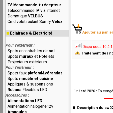
Télécommande + récepteur
Télécommande
IP
via internet
Domotique
VELBUS
Cmd volet roulant Somfy
Velux
Ajouter au panie
Eclairage & Electricité
Pour l'extérieur :
Dispo sous 10 à 1
Spots encastrables de
sol
Traitement des no
Spots
muraux
et Potelets
Projecteurs extérieurs
Pour l'intérieur :
Spots faux
plafond
&
vérandas
Spots
meuble et cuisine
Appliques & suspensions
Rubans
Flexibles LED
! été 2026 : En cong
Accessoires :
Alimentations LED
Alimentation halogène12v
Description du cw02
Ampoules