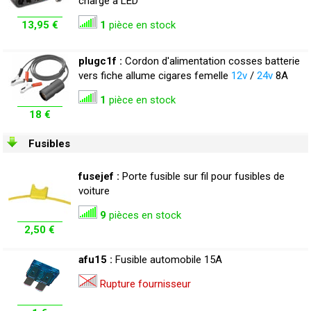
charge à LED
13,95 €
1
pièce en stock
plugc1f :
Cordon d'alimentation cosses batterie
vers fiche allume cigares femelle
12v
/
24v
8A
1
pièce en stock
18 €
Fusibles
fusejef :
Porte fusible sur fil pour fusibles de
voiture
9
pièces en stock
2,50 €
afu15 :
Fusible automobile 15A
Rupture fournisseur