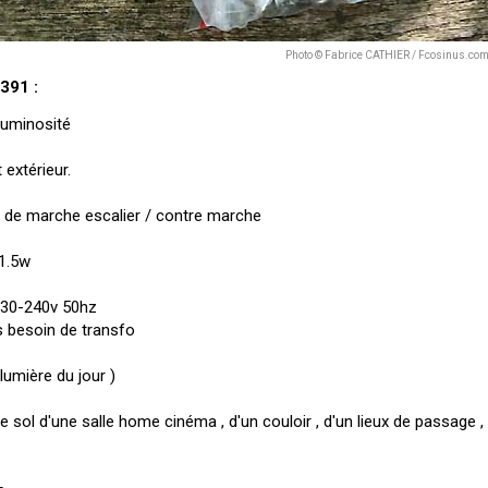
Photo © Fabrice CATHIER / Fcosinus.co
391 :
luminosité
t extérieur.
z de marche escalier / contre marche
 1.5w
 230-240v 50hz
as besoin de transfo
lumière du jour )
 le sol d'une salle home cinéma , d'un couloir , d'un lieux de passage