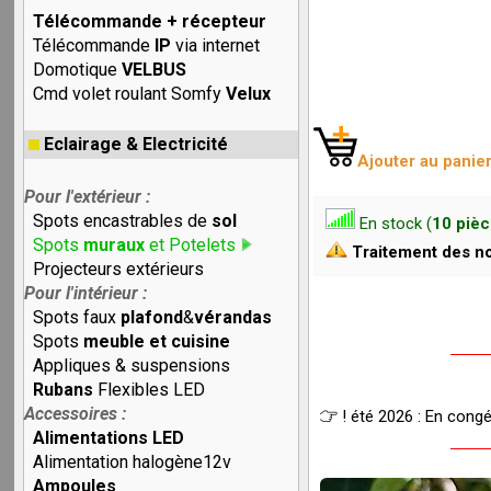
Télécommande + récepteur
Télécommande
IP
via internet
Domotique
VELBUS
Cmd volet roulant Somfy
Velux
Eclairage & Electricité
Ajouter au panie
Pour l'extérieur :
Spots encastrables de
sol
En stock (
10 piè
Spots
muraux
et Potelets
Traitement des no
Projecteurs extérieurs
Pour l'intérieur :
Spots faux
plafond
&
vérandas
Spots
meuble et cuisine
Appliques & suspensions
Rubans
Flexibles LED
Accessoires :
! été 2026 : En cong
Alimentations LED
Alimentation halogène12v
Ampoules