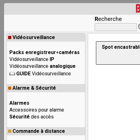
R
echerche
Vidéosurveillance
Spot encastrable
Packs enregistreur
+
caméras
Vidéosurveillance
IP
Vidéosurveillance
analogique
GUIDE
Vidéosurveillance
Alarme & Sécurité
Alarmes
Accessoires pour alarme
Sécurité
des accès
Commande à distance