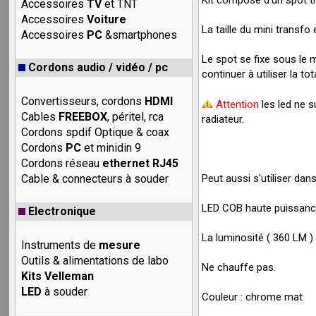
Accessoires
TV
et TNT
Accessoires
Voiture
La taille du mini transf
Accessoires
PC
&smartphones
Le spot se fixe sous le 
Cordons audio / vidéo / pc
continuer à utiliser la tot
Convertisseurs, cordons
HDMI
Attention
les led ne s
Cables
FREEBOX
, péritel, rca
radiateur.
Cordons spdif Optique & coax
Cordons
PC
et minidin 9
Cordons réseau
ethernet RJ45
Peut aussi s'utiliser dan
Cable & connecteurs à souder
LED COB haute puissance
Electronique
La luminosité ( 360 LM )
Instruments de
mesure
Outils & alimentations de labo
Ne chauffe pas.
Kits Velleman
LED
à souder
Couleur : chrome mat