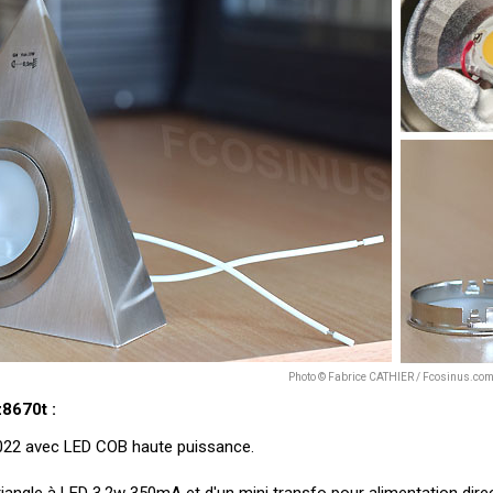
Photo © Fabrice CATHIER / Fcosinus.co
8670t :
 2022 avec LED COB haute puissance.
iangle à LED 3.2w 350mA et d'un mini transfo pour alimentation dire