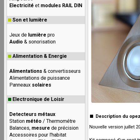
Electricité
et
modules RAIL DIN
Son et lumière
Jeux de
lumière
pro
Audio
& sonorisation
Alimentation & Energie
Alimentations
& convertisseurs
Alimentations de puissance
Panneaux
solaires
Electronique de Loisir
Detecteurs métaux
Description du opez
Station
météo
/ Thermométre
Nouvelle version juillet
Balances,
mesure
de précision
Accessoires pour l'habitat
Kit composé d'un spot tr