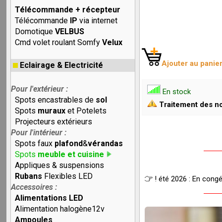
Télécommande + récepteur
Télécommande
IP
via internet
Domotique
VELBUS
Cmd volet roulant Somfy
Velux
Ajouter au panie
Eclairage & Electricité
Pour l'extérieur :
En stock
Spots encastrables de
sol
Traitement des no
Spots
muraux
et Potelets
Projecteurs extérieurs
Pour l'intérieur :
Spots faux
plafond
&
vérandas
Spots
meuble et cuisine
Appliques & suspensions
Rubans
Flexibles LED
! été 2026 : En cong
Accessoires :
Alimentations LED
Alimentation halogène12v
Ampoules