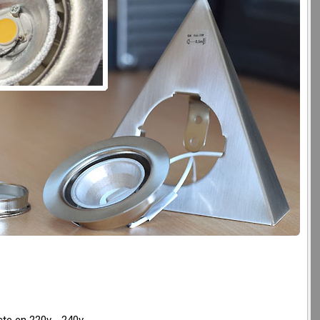
m
cte en 220v - 240v.