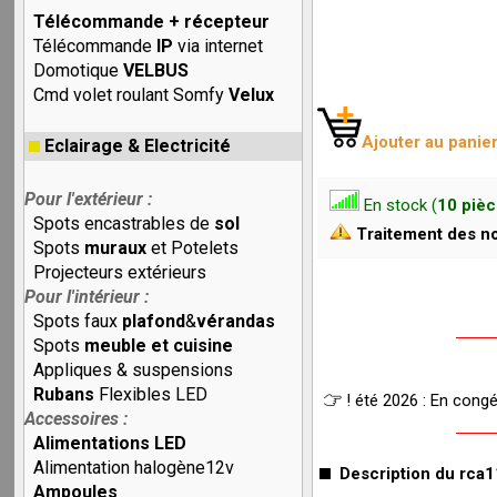
Télécommande + récepteur
Télécommande
IP
via internet
Domotique
VELBUS
Cmd volet roulant Somfy
Velux
Ajouter au panie
Eclairage & Electricité
Pour l'extérieur :
En stock (
10 piè
Spots encastrables de
sol
Traitement des no
Spots
muraux
et Potelets
Projecteurs extérieurs
Pour l'intérieur :
Spots faux
plafond
&
vérandas
Spots
meuble et cuisine
Appliques & suspensions
Rubans
Flexibles LED
! été 2026 : En cong
Accessoires :
Alimentations LED
Alimentation halogène12v
Description du rca1
Ampoules