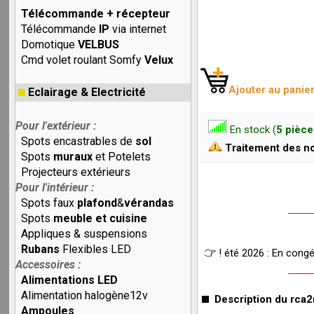
Télécommande + récepteur
Télécommande
IP
via internet
Domotique
VELBUS
Cmd volet roulant Somfy
Velux
Ajouter au panie
Eclairage & Electricité
Pour l'extérieur :
En stock (
5 pièce
Spots encastrables de
sol
Traitement des no
Spots
muraux
et Potelets
Projecteurs extérieurs
Pour l'intérieur :
Spots faux
plafond
&
vérandas
Spots
meuble et cuisine
Appliques & suspensions
Rubans
Flexibles LED
! été 2026 : En cong
Accessoires :
Alimentations LED
Alimentation halogène12v
Description du rca2
Ampoules