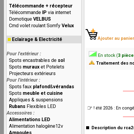
Télécommande + récepteur
Télécommande
IP
via internet
Domotique
VELBUS
Cmd volet roulant Somfy
Velux
Ajouter au panie
Eclairage & Electricité
Pour l'extérieur :
En stock (
3 pièce
Spots encastrables de
sol
Traitement des no
Spots
muraux
et Potelets
Projecteurs extérieurs
Pour l'intérieur :
Spots faux
plafond
&
vérandas
Spots
meuble et cuisine
Appliques & suspensions
Rubans
Flexibles LED
! été 2026 : En cong
Accessoires :
Alimentations LED
Alimentation halogène12v
Description du rca2
Ampoules