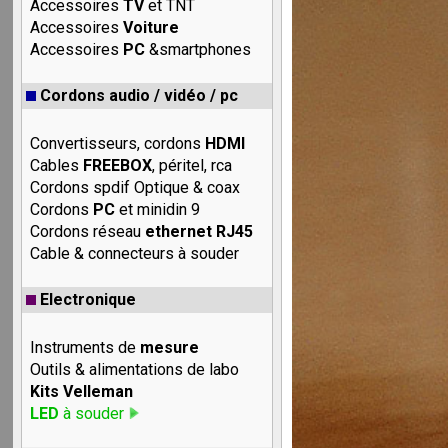
Accessoires
TV
et TNT
Accessoires
Voiture
Accessoires
PC
&smartphones
Cordons audio / vidéo / pc
Convertisseurs, cordons
HDMI
Cables
FREEBOX
, péritel, rca
Cordons spdif Optique & coax
Cordons
PC
et minidin 9
Cordons réseau
ethernet RJ45
Cable & connecteurs à souder
Electronique
Instruments de
mesure
Outils & alimentations de labo
Kits Velleman
LED
à souder