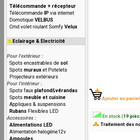
Télécommande + récepteur
Télécommande
IP
via internet
Domotique
VELBUS
Cmd volet roulant Somfy
Velux
Eclairage & Electricité
Pour l'extérieur :
Spots encastrables de
sol
Spots
muraux
et Potelets
Projecteurs extérieurs
Pour l'intérieur :
Spots faux
plafond
&
vérandas
Spots
meuble et cuisine
Ajouter au panie
Appliques & suspensions
Rubans
Flexibles LED
En stock (
19 piè
Accessoires :
Traitement des no
Alimentations LED
Alimentation halogène12v
Ampoules