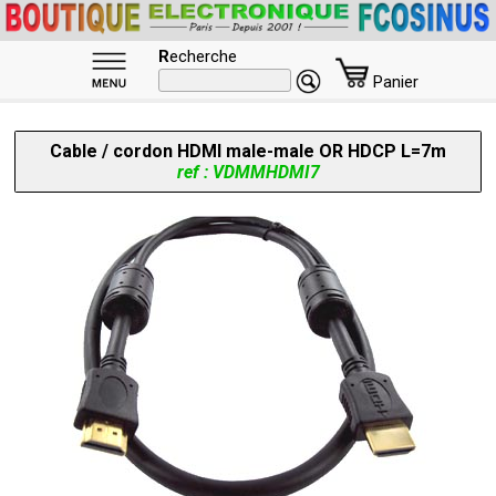
R
echerche
Panier
Cable / cordon HDMI male-male OR HDCP L=7m
ref : VDMMHDMI7