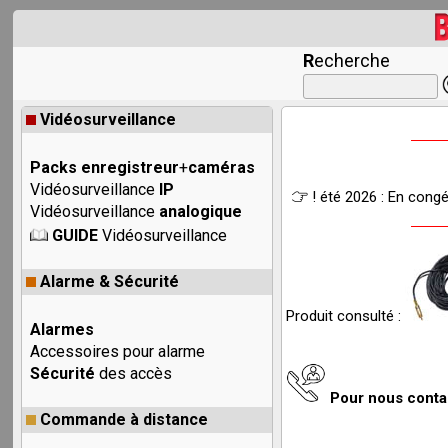
R
echerche
Vidéosurveillance
Packs enregistreur
+
caméras
Vidéosurveillance
IP
! été 2026 : En cong
Vidéosurveillance
analogique
GUIDE
Vidéosurveillance
Alarme & Sécurité
Produit consulté :
Alarmes
Accessoires pour alarme
Sécurité
des accès
Pour nous cont
Commande à distance