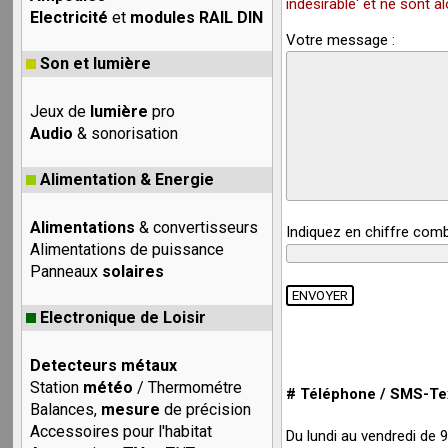
indésirable' et ne sont 
Electricité
et
modules RAIL DIN
Votre message :
Son et lumière
Jeux de
lumière
pro
Audio
& sonorisation
Alimentation & Energie
Alimentations
& convertisseurs
Indiquez en chiffre com
Alimentations de puissance
Panneaux
solaires
Electronique de Loisir
Detecteurs métaux
Station
météo
/ Thermométre
# Téléphone / SMS-Tex
Balances,
mesure
de précision
Accessoires pour l'habitat
Du lundi au vendredi de