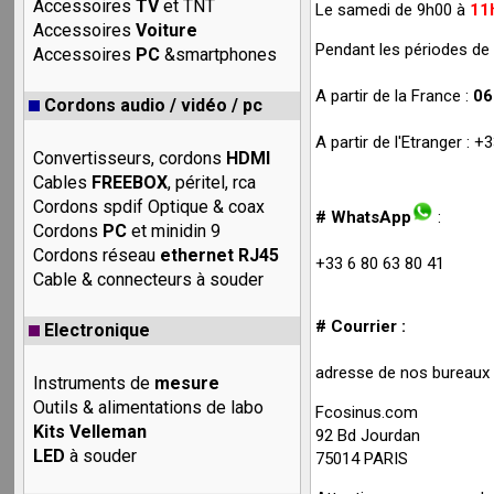
Accessoires
TV
et TNT
Le samedi de 9h00 à
11
Accessoires
Voiture
Pendant les périodes de 
Accessoires
PC
&smartphones
A partir de la France :
06
Cordons audio / vidéo / pc
A partir de l'Etranger : 
Convertisseurs, cordons
HDMI
Cables
FREEBOX
, péritel, rca
Cordons spdif Optique & coax
# WhatsApp
:
Cordons
PC
et minidin 9
Cordons réseau
ethernet RJ45
+33 6 80 63 80 41
Cable & connecteurs à souder
# Courrier :
Electronique
adresse de nos bureaux (
Instruments de
mesure
Outils & alimentations de labo
Fcosinus.com
Kits Velleman
92 Bd Jourdan
LED
à souder
75014 PARIS