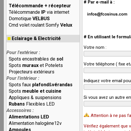
# Par e-mail à :
Télécommande + récepteur
Télécommande
IP
via internet
Domotique
VELBUS
Cmd volet roulant Somfy
Velux
# En utilisant le formul
Eclairage & Electricité
Votre nom :
Pour l'extérieur :
Spots encastrables de
sol
Votre téléphone ( fixe et
Spots
muraux
et Potelets
Projecteurs extérieurs
Pour l'intérieur :
Indiquez votre email pou
Spots faux
plafond
&
vérandas
Spots
meuble et cuisine
Appliques & suspensions
Si vous avez un autre em
Rubans
Flexibles LED
Accessoires :
Attention à ne pas fa
Alimentations LED
Alimentation halogène12v
Vérifiez également que v
Ampoules